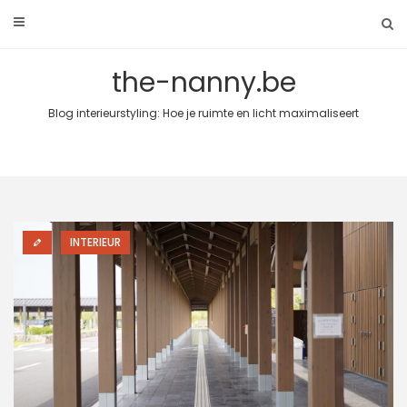
Skip
to
content
the-nanny.be
Blog interieurstyling: Hoe je ruimte en licht maximaliseert
INTERIEUR