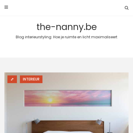
Skip
to
content
the-nanny.be
Blog interieurstyling: Hoe je ruimte en licht maximaliseert
INTERIEUR