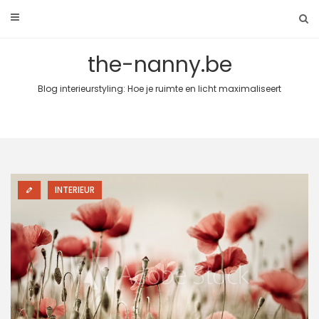
Skip
to
content
the-nanny.be
Blog interieurstyling: Hoe je ruimte en licht maximaliseert
INTERIEUR