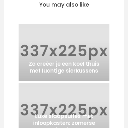
You may also like
Zo creëer je een koel thuis
met luchtige sierkussens
Luxe slaapsuites met
inloopkasten: zomerse