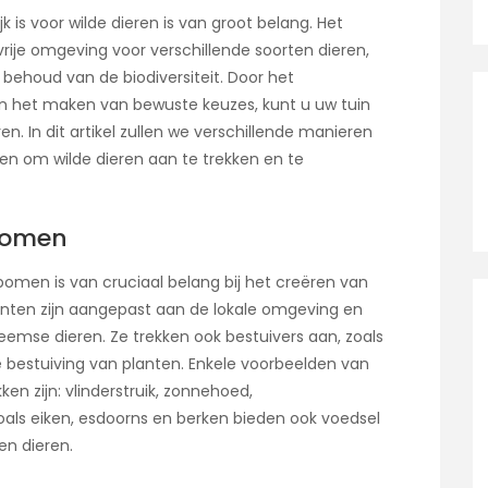
jk is voor wilde dieren is van groot belang. Het
tvrije omgeving voor verschillende soorten dieren,
behoud van de biodiversiteit. Door het
n het maken van bewuste keuzes, kunt u uw tuin
n. In dit artikel zullen we verschillende manieren
n om wilde dieren aan te trekken en te
 bomen
omen is van cruciaal belang bij het creëren van
planten zijn aangepast aan de lokale omgeving en
eemse dieren. Ze trekken ook bestuivers aan, zoals
 de bestuiving van planten. Enkele voorbeelden van
en zijn: vlinderstruik, zonnehoed,
oals eiken, esdoorns en berken bieden ook voedsel
en dieren.