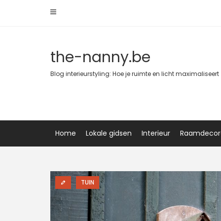
Skip
to
content
the-nanny.be
Blog interieurstyling: Hoe je ruimte en licht maximaliseert
Home
Lokale gidsen
Interieur
Raamdecor
TUIN