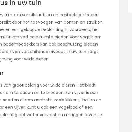
us in uw tuin
 uw tuin kan schuilplaatsen en nestgelegenheden
 bereikt door het toevoegen van bomen en struiken
eëren van gelaagde beplanting. Bijvoorbeeld, het
 muur kan verticale ruimte bieden voor vogels om
 en bodembedekkers kan ook beschutting bieden
eëren van verschillende niveaus in uw tuin zorgt
eving voor wilde dieren.
in
s van groot belang voor wilde dieren. Het biedt
ook om te baden en te broeden. Een vijver is een
soorten dieren aantrekt, zoals kikkers, libellen en
or een vijver, kunt u ook een vogelbad of een
egelmatig het water ververst om muggenlarven te