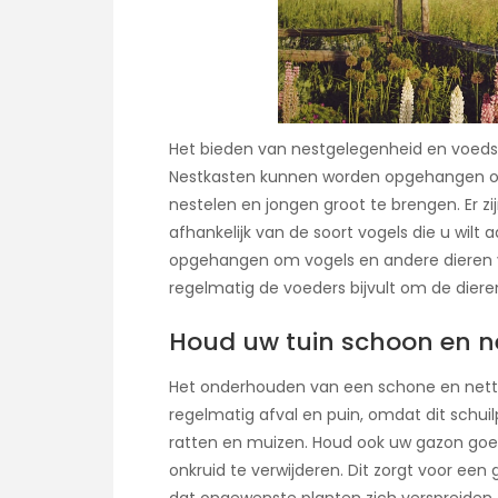
Het bieden van nestgelegenheid en voedsel
Nestkasten kunnen worden opgehangen om 
nestelen en jongen groot te brengen. Er zi
afhankelijk van de soort vogels die u wil
opgehangen om vogels en andere dieren va
regelmatig de voeders bijvult om de diere
Houd uw tuin schoon en n
Het onderhouden van een schone en nette tu
regelmatig afval en puin, omdat dit schui
ratten en muizen. Houd ook uw gazon go
onkruid te verwijderen. Dit zorgt voor ee
dat ongewenste planten zich verspreiden.