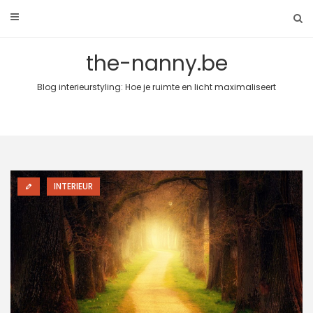
Skip
to
content
the-nanny.be
Blog interieurstyling: Hoe je ruimte en licht maximaliseert
INTERIEUR