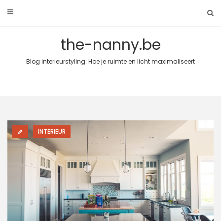
Skip
to
content
the-nanny.be
Blog interieurstyling: Hoe je ruimte en licht maximaliseert
INTERIEUR