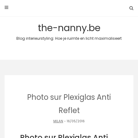
Skip
to
content
the-nanny.be
Blog interieurstyling: Hoe je ruimte en licht maximaliseert
Photo sur Plexiglas Anti
Reflet
MILAN
- 16/05/2016
Photo sur Plexiglas Anti