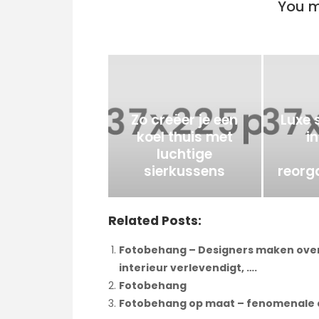
You m
Zo creëer je een
Luxe 
koel thuis met
i
luchtige
sierkussens
reorg
Related Posts:
Fotobehang – Designers maken over
interieur verlevendigt, ….
Fotobehang
Fotobehang op maat – fenomenale de