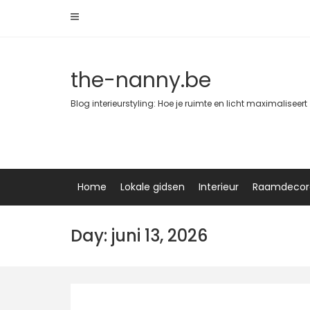
Skip
to
content
the-nanny.be
Blog interieurstyling: Hoe je ruimte en licht maximaliseert
Home
Lokale gidsen
Interieur
Raamdecor
Day: juni 13, 2026