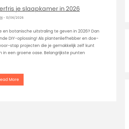
erfris je slaapkamer in 2026
AN
- 13/06/2026
se en botanische uitstraling te geven in 2026? Dan
ende DIY-oplossing! Als plantenliefhebber en doe-
p-voor-stap projecten die je gemakkelijk zelf kunt
 in een groene oase. Belangrijkste punten
Read More